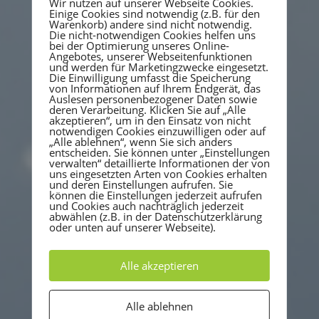
Wir nutzen auf unserer Webseite Cookies.
Einige Cookies sind notwendig (z.B. für den
Warenkorb) andere sind nicht notwendig.
Die nicht-notwendigen Cookies helfen uns
Du ärgerst dich auch über unser
bei der Optimierung unseres Online-
Angebotes, unserer Webseitenfunktionen
Schulsystem? Da muss sich
und werden für Marketingzwecke eingesetzt.
etwas verändern. Die Kids
Die Einwilligung umfasst die Speicherung
von Informationen auf Ihrem Endgerät, das
müssen aus der Schule kommen
Auslesen personenbezogener Daten sowie
und wissen, wie Lernen geht.
deren Verarbeitung. Klicken Sie auf „Alle
akzeptieren“, um in den Einsatz von nicht
Du möchtest viele Lernmethoden
notwendigen Cookies einzuwilligen oder auf
kennen lernen und es auch an
„Alle ablehnen“, wenn Sie sich anders
entscheiden. Sie können unter „Einstellungen
andere weitergeben?
verwalten“ detaillierte Informationen der von
Wie wäre es denn damit: Werde
uns eingesetzten Arten von Cookies erhalten
und deren Einstellungen aufrufen. Sie
selbst zum
Learn2learn-Trainer
!
können die Einstellungen jederzeit aufrufen
und Cookies auch nachträglich jederzeit
abwählen (z.B. in der Datenschutzerklärung
Es gibt allerdings eine
oder unten auf unserer Webseite).
Bedingung: Du solltest dich
selbst für das Lernen begeistern
Alle akzeptieren
und offen für neue Methoden
sein. Eine pädagogische
Vorbildung ist keine
Alle ablehnen
Voraussetzung!