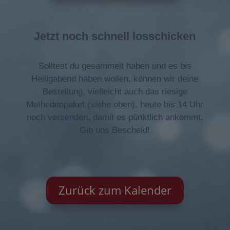
Jetzt noch schnell losschicken
Solltest du gesammelt haben und es bis
Heiligabend haben wollen, können wir deine
Bestellung, vielleicht auch das riesige
Methodenpaket (siehe oben), heute bis 14 Uhr
noch versenden, damit es pünktlich ankommt.
Gib uns Bescheid!
Zurück zum Kalender