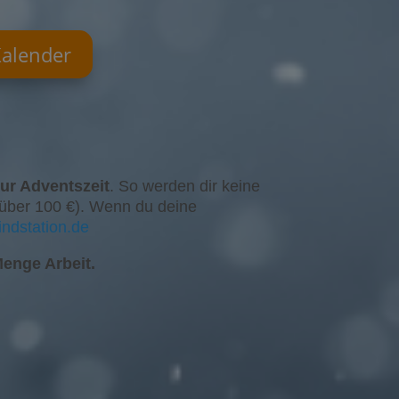
alender
ur Adventszeit
. So werden dir keine
D über 100 €). Wenn du deine
ndstation.de
enge Arbeit.