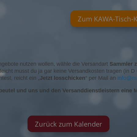
Zum KAWA-Tisch-K
ngebote nutzen wollen, wähle die Versandart
Sammler z
leicht musst du ja gar keine Versandkosten tragen (in 
st, reicht ein „
Jetzt losschicken
“ per Mail an
info@mi
eutel und uns und den Versanddienstleistern eine M
Zurück zum Kalender