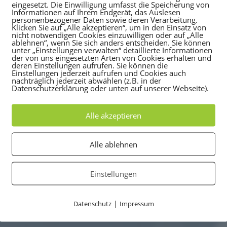
eingesetzt. Die Einwilligung umfasst die Speicherung von
Informationen auf Ihrem Endgerät, das Auslesen
personenbezogener Daten sowie deren Verarbeitung.
Klicken Sie auf „Alle akzeptieren“, um in den Einsatz von
Zum Mindmap-Ka
nicht notwendigen Cookies einzuwilligen oder auf „Alle
ablehnen“, wenn Sie sich anders entscheiden. Sie können
unter „Einstellungen verwalten“ detaillierte Informationen
der von uns eingesetzten Arten von Cookies erhalten und
deren Einstellungen aufrufen. Sie können die
Einstellungen jederzeit aufrufen und Cookies auch
nachträglich jederzeit abwählen (z.B. in der
Datenschutzerklärung oder unten auf unserer Webseite).
Er passt auf jeden Schreibtisch und 
Alle akzeptieren
weiter. Es regt dich zum Nachdenken
sind die Themen, die wir für 2026 
Alle ablehnen
auch Anregung für dich, eigene KA
Für Birkenbihler ein Muss!
Einstellungen
Spare jetzt 20 %.
|
Datenschutz
Impressum
Dieser Rabatt gilt bis zum 11.12.20